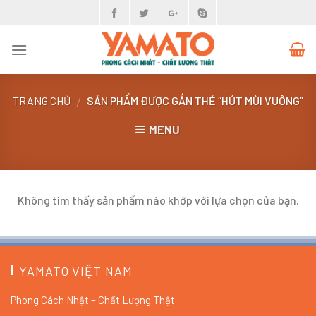
Skip
to
content
TRANG CHỦ
SẢN PHẨM ĐƯỢC GẮN THẺ “HÚT MÙI VUÔNG”
/
MENU
Không tìm thấy sản phẩm nào khớp với lựa chọn của bạn.
YAMATO VIỆT NAM
Phong Cách Nhật – Chất Lượng Thật