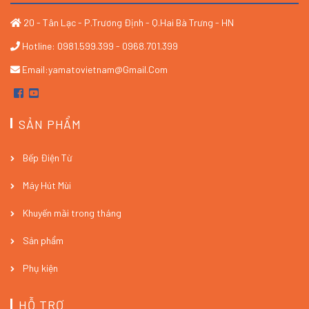
20 - Tân Lạc - P.Trương Định - Q.Hai Bà Trưng - HN
Hotline: 0981.599.399 - 0968.701.399
Email:yamatovietnam@gmail.com
SẢN PHẨM
Bếp Điện Từ
Máy Hút Mùi
Khuyến mãi trong tháng
Sản phẩm
Phụ kiện
HỖ TRỢ