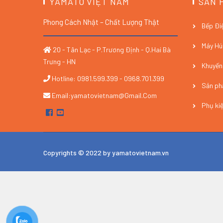
YAMATO VIỆT NAM
SẢN 
Phong Cách Nhật – Chất Lượng Thật
Bếp Đi
Máy Hú
20 - Tân Lạc - P.Trương Định - Q.Hai Bà
Trưng - HN
Khuyến
Hotline: 0981.599.399 - 0968.701.399
Sản p
Email:yamatovietnam@gmail.com
Phụ ki
Copyrights © 2022 by yamatovietnam.vn