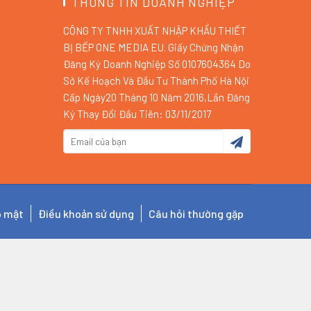
THÔNG TIN DOANH NGHIỆP
CÔNG TY TNHH XUẤT NHẬP KHẨU THIẾT
BỊ BẾP ONE MEDIA EU. Giấy Chứng Nhận
Đăng Ký Doanh Nghiệp Số 0107604364 Do
Sở Kế Hoạch Và Đầu Tư Thành Phố Hà Nội
Cấp Ngày20 Tháng 10 Năm 2016,Lần Đăng
Ký Thay Đổi Đầu Tiên: 03/11/2017
o mật
Điều khoản sử dụng
Câu hỏi thường gặp