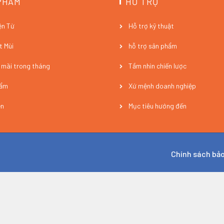
PHẨM
HỖ TRỢ
ện Từ
Hỗ trợ kỹ thuật
t Mùi
hỗ trợ sản phẩm
 mãi trong tháng
Tầm nhìn chiến lược
hẩm
Xứ mệnh doanh nghiệp
ện
Mục tiêu hướng đến
Chính sách bả