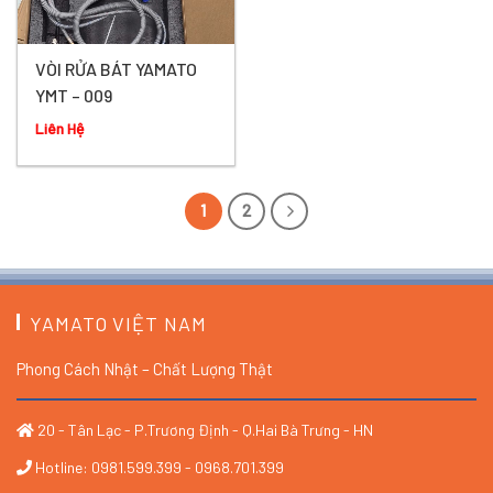
VÒI RỬA BÁT YAMATO
YMT – 009
Liên Hệ
1
2
YAMATO VIỆT NAM
Phong Cách Nhật – Chất Lượng Thật
20 - Tân Lạc - P.Trương Định - Q.Hai Bà Trưng - HN
Hotline: 0981.599.399 - 0968.701.399