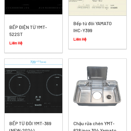
Bếp từ đôi YAMATO
BẾP ĐIỆN TỪ YMT-
IHC-Y399
522ST
Liên Hệ
Liên Hệ
BẾP TỪ ĐÔI YMT-369
Chậu rửa chén YMT-
(NEW-2024)
628 inox 304 Yamato