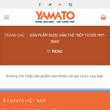
Skip
to
content
TRANG CHỦ
SẢN PHẨM ĐƯỢC GẮN THẺ “BẾP TỪ ĐÔI YMT-
/
368S”
MENU
Không tìm thấy sản phẩm nào khớp với lựa chọn của bạn.
YAMATO VIỆT NAM