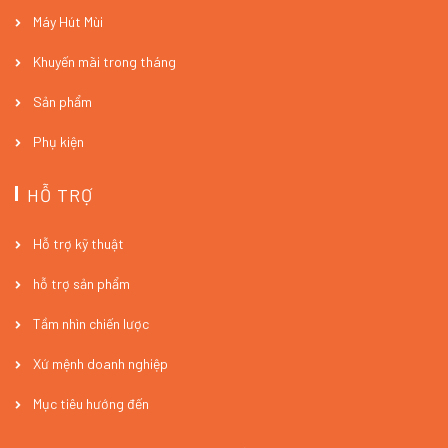
Máy Hút Mùi
Khuyến mãi trong tháng
Sản phẩm
Phụ kiện
HỖ TRỢ
Hỗ trợ kỹ thuật
hỗ trợ sản phẩm
Tầm nhìn chiến lược
Xứ mệnh doanh nghiệp
Mục tiêu hướng đến