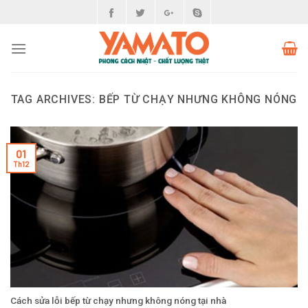
Skip
to
content
TAG ARCHIVES:
BẾP TỪ CHẠY NHƯNG KHÔNG NÓNG
01
Th12
Cách sửa lỗi bếp từ chạy nhưng không nóng tại nhà