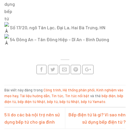
Số 17/20, ngõ Tân Lạc, Đại La, Hai Bà Trưng, HN
54 Đông An – Tân Đông Hiệp – Dĩ An – Bình Dương
Bài viết này đăng trong
Công trình
,
Hệ thống phân phối
,
Kinh nghiệm vào
mẹo hay
,
Tài liệu hướng dẫn
,
Tin tức
,
Tin tức nổi bật
và thẻ
bếp điện
,
bếp
điện từ
,
bếp điện từ Nhật
,
bếp từ
,
bếp từ Nhật
,
bếp từ Yamato
.
5 lí do các bà nội trợ nên sử
Bếp điện từ là gì? Vì sao nên
dụng bếp từ cho gia đình
sử dụng bếp điện từ ?