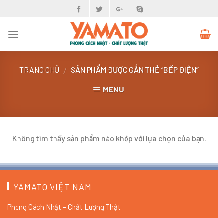
Skip
to
content
TRANG CHỦ
SẢN PHẨM ĐƯỢC GẮN THẺ “BẾP ĐIỆN”
/
MENU
Không tìm thấy sản phẩm nào khớp với lựa chọn của bạn.
YAMATO VIỆT NAM
Phong Cách Nhật – Chất Lượng Thật