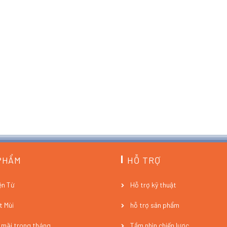
PHẨM
HỖ TRỢ
ện Từ
Hỗ trợ kỹ thuật
t Mùi
hỗ trợ sản phẩm
 mãi trong tháng
Tầm nhìn chiến lược