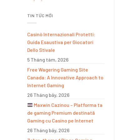
TIN TỨC MỚI
Casinò Internazionali Protetti:
Guida Esaustiva per Giocatori
Dello Stivale
5 Tháng tám, 2026
Free Wagering Gaming Site
Canada: A Innovative Approach to
Internet Gaming
26 Tháng bảy, 2026
Maxwin Cazinou – Platforma ta
de gaming Premium destinată
Gaming cu Casino pe Internet
26 Tháng bảy, 2026