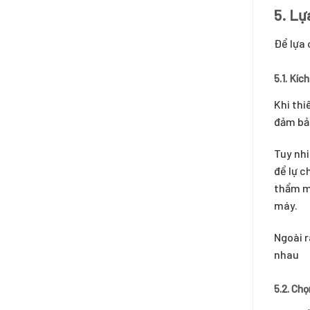
5. Lự
Để lựa 
5.1. Kíc
Khi thi
đảm bảo
Tuy nhi
để lự c
thẩm mỹ
máy.
Ngoài r
nhau
5.2. Ch