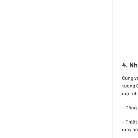
4. N
Cùng vớ
tương ứ
một nhó
– Công 
– Thiết
máy hú