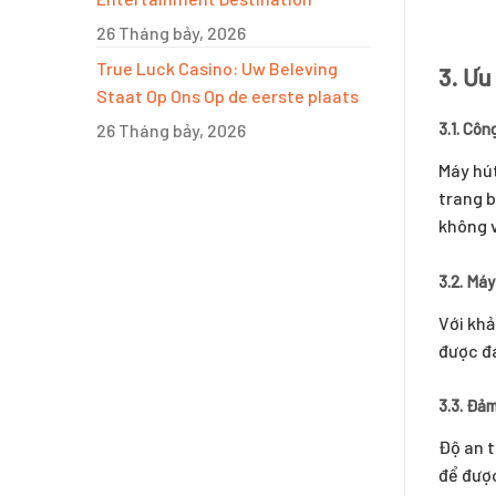
26 Tháng bảy, 2026
True Luck Casino: Uw Beleving
3. Ưu
Staat Op Ons Op de eerste plaats
3.1. Côn
26 Tháng bảy, 2026
Máy hút
trang b
không v
3.2. Máy
Với khả
được đá
3.3. Đảm
Độ an t
để được