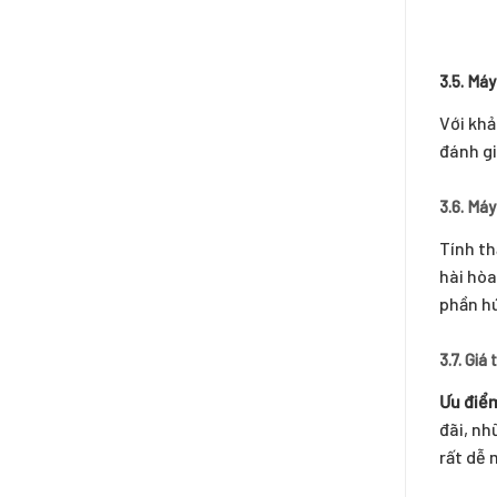
3.5. Máy
Với khả
đánh gi
3.6. Máy
Tính th
hài hòa
phần hú
3.7. Giá
Ưu điể
đãi, nh
rất dễ 