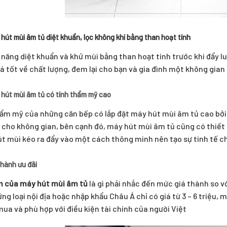
 hút mùi âm tủ diệt khuẩn, lọc không khí bằng than hoạt tính
 năng diệt khuẩn và khử mùi bằng than hoạt tính trước khi đẩy l
á tốt về chất lượng, đem lại cho bạn và gia đình một không gian
 hút mùi âm tủ có tính thẩm mỹ cao
ẩm mỹ của những căn bếp có lắp đặt máy hút mùi âm tủ cao bởi 
 cho không gian, bên cạnh đó, máy hút mùi âm tủ cũng có thiết 
t mùi kéo ra đẩy vào một cách thông minh nên tạo sự tinh tế c
 thành ưu đãi
m của máy hút mùi âm tủ
là gì phải nhắc đến mức giá thành so v
ững loại nội địa hoặc nhập khẩu Châu Á chỉ có giá từ 3 – 6 triệu, m
mua và phù hợp với điều kiện tài chính của người Việt