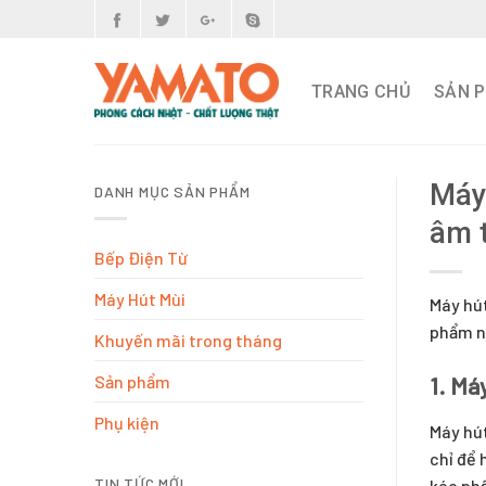
Skip
to
content
TRANG CHỦ
SẢN 
Máy
DANH MỤC SẢN PHẨM
âm 
Bếp Điện Từ
Máy Hút Mùi
Máy hút
phẩm nà
Khuyến mãi trong tháng
Sản phẩm
1. Má
Phụ kiện
Máy hút
chỉ để 
TIN TỨC MỚI
kéo phầ