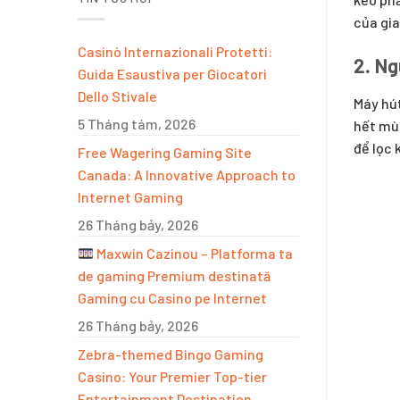
của gia
Casinò Internazionali Protetti:
2. Ng
Guida Esaustiva per Giocatori
Dello Stivale
Máy hút
5 Tháng tám, 2026
hết mùi
để lọc 
Free Wagering Gaming Site
Canada: A Innovative Approach to
Internet Gaming
26 Tháng bảy, 2026
Maxwin Cazinou – Platforma ta
de gaming Premium destinată
Gaming cu Casino pe Internet
26 Tháng bảy, 2026
Zebra-themed Bingo Gaming
Casino: Your Premier Top-tier
Entertainment Destination