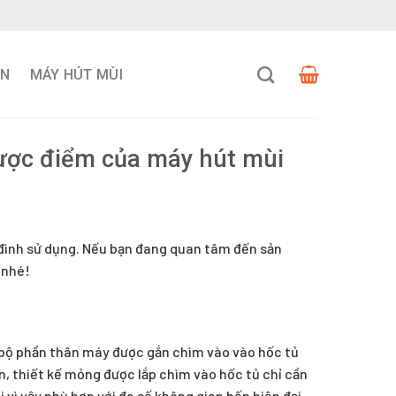
VN
MÁY HÚT MÙI
hược điểm của máy hút mùi
 đình sử dụng. Nếu bạn đang quan tâm đến sản
 nhé!
n bộ phần thân máy được gắn chìm vào vào hốc tủ
, thiết kế mỏng được lắp chìm vào hốc tủ chỉ cần
i vì vậy phù hợp với đa số không gian bếp hiện đại