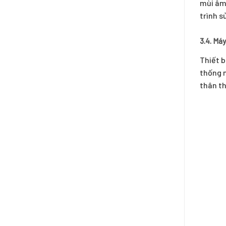
mùi âm 
trình s
3.4. Máy
Thiết b
thống n
thân th