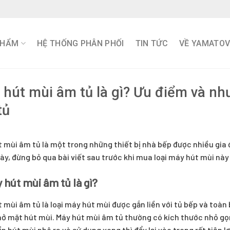
PHẨM
HỆ THỐNG PHÂN PHỐI
TIN TỨC
VỀ YAMATO
 hút mùi âm tủ là gì? Ưu điểm và n
tủ
 mùi âm tủ là một trong những thiết bị nhà bếp được nhiều gia
y, đừng bỏ qua bài viết sau trước khi mua loại máy hút mùi này
y hút mùi âm tủ là gì?
 mùi âm tủ là loại máy hút mùi được gắn liền với tủ bếp và toà
hở mặt hút mùi. Máy hút mùi âm tủ thường có kích thước nhỏ gọn
n hút mùi nhô ra và sử dụng xong thì đẩy lại vào trong rất tiện lợ