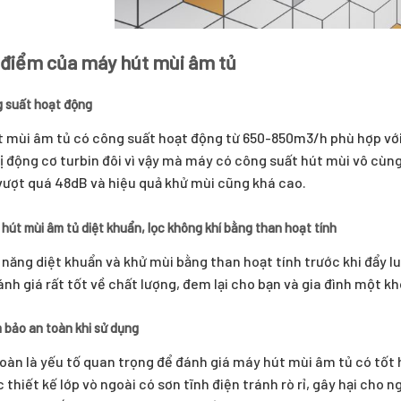
 điểm của máy hút mùi âm tủ
g suất hoạt động
 mùi âm tủ có công suất hoạt động từ 650-850m3/h phù hợp với 
ị động cơ turbin đôi vì vậy mà máy có công suất hút mùi vô c
ượt quá 48dB và hiệu quả khử mùi cũng khá cao.
 hút mùi âm tủ diệt khuẩn, lọc không khí bằng than hoạt tính
 năng diệt khuẩn và khử mùi bằng than hoạt tính trước khi đẩy lu
nh giá rất tốt về chất lượng, đem lại cho bạn và gia đình một k
 bảo an toàn khi sử dụng
oàn là yếu tố quan trọng để đánh giá máy hút mùi âm tủ có tốt
 thiết kế lớp vò ngoài có sơn tĩnh điện tránh rò rỉ, gây hại cho