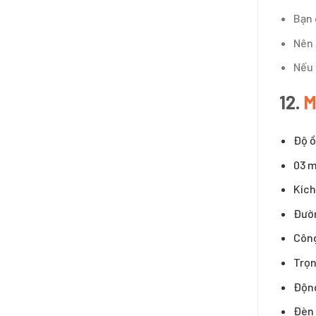
Bạn 
Nên 
Nếu 
12.
M
Độ ồ
03 m
Kíc
Đườn
Công
Trọn
Độn
Đèn