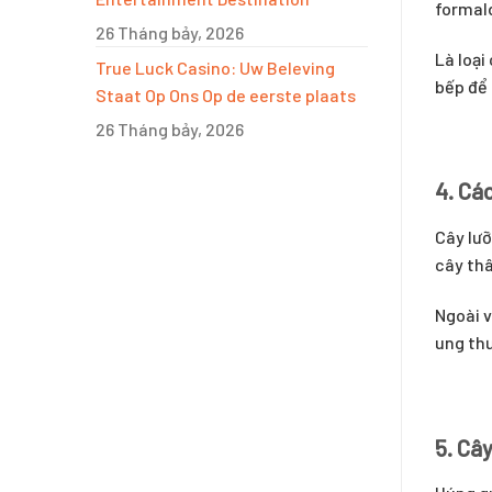
formald
26 Tháng bảy, 2026
Là loại
True Luck Casino: Uw Beleving
bếp để 
Staat Op Ons Op de eerste plaats
26 Tháng bảy, 2026
4. Các
Cây lưỡ
cây thâ
Ngoài v
ung thư
5. Câ