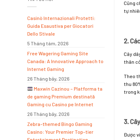
Cũng ch
tự nhiê
Casinò Internazionali Protetti:
Guida Esaustiva per Giocatori
Dello Stivale
2. Các
5 Tháng tám, 2026
Free Wagering Gaming Site
Cây dây
Canada: A Innovative Approach to
thân cỏ
Internet Gaming
Theo th
26 Tháng bảy, 2026
thu 80%
Maxwin Cazinou – Platforma ta
trong k
de gaming Premium destinată
Gaming cu Casino pe Internet
26 Tháng bảy, 2026
3. Cây
Zebra-themed Bingo Gaming
Casino: Your Premier Top-tier
Được ví
Entertainment Destination