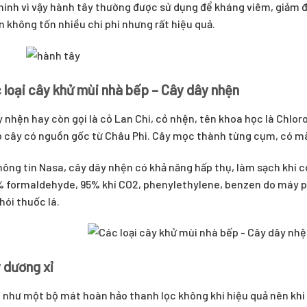
ính vì vậy hành tây thường được sử dụng để kháng viêm, giảm 
n không tốn nhiều chi phí nhưng rất hiệu quả.
 loại cây khử mùi nhà bếp – Cây dây nhện
 nhện hay còn gọi là cỏ Lan Chi, cỏ nhện, tên khoa học là Chl
 cây có nguồn gốc từ Châu Phi. Cây mọc thành từng cụm, có màu
ông tin Nasa, cây dây nhện có khả năng hấp thụ, làm sạch khí c
 formaldehyde, 95% khí CO2, phenylethylene, benzen do máy ph
hói thuốc lá.
 dương xỉ
 như một bộ mát hoàn hảo thanh lọc không khi hiệu quả nên khi 