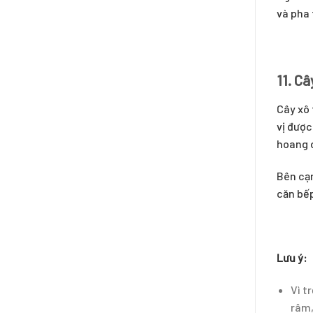
và pha 
11. Câ
Cây xô 
vị được
hoang 
Bên cạn
căn bếp
Lưu ý:
Vì t
râm,