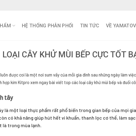
PHẨM
HỆ THỐNG PHÂN PHỐI
TIN TỨC
VỀ YAMATO
 LOẠI CÂY KHỬ MÙI BẾP CỰC TỐT B
luôn được coi là một nơi sum vầy của mỗi gia đình sau những ngày làm việ
h hợp kim Kitpro xem ngay bài viết top các loại cây khử mùi bếp và đuổi cô
h tây
y là một loại thực phẩm rất phổ biến trong gian bếp của mọi gia 
òn có khả năng giúp hút hết vi khuẩn, thanh lọc cơ thể, làm s
t là trong mùa lạnh.