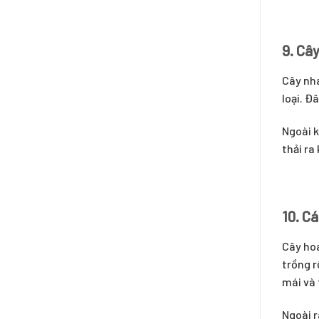
9. Câ
Cây nha
loại. Đ
Ngoài k
thải ra
10. Cá
Cây hoa
trồng r
mái và 
Ngoài r