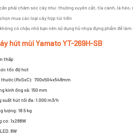
cần phải chăm sóc cây như: thường xuyên cắt, tỉa cành, lá héo,
chọn mua các loại cây hợp túi tiền
không có chậu nhỏ bạn nên sử dụng hũ nhựa đựng phẩm để làm 
áy hút mùi Yamato YT-269H-SB
n thấp
ức tốc độ hút
h thước (RxSxC): 700x504x548mm
g kính ống xả: 150 mm
 suất hút tối đa: 1.000 m3/h
g lượng: 18.5 kg
g cơ: 1x288W
 LED: 8W