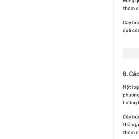
Húng qu
thơm dễ
Cây hún
quế còn
6. Cá
Một loạ
phương 
hương t
Cây hươ
thẳng, 
thơm m