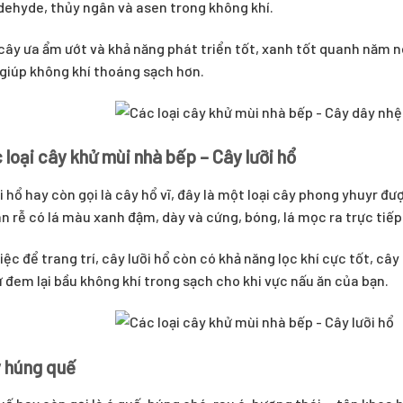
ehyde, thủy ngân và asen trong không khí.
 cây ưa ẩm ướt và khả năng phát triển tốt, xanh tốt quanh năm nê
giúp không khí thoáng sạch hơn.
 loại cây khử mùi nhà bếp – Cây lưỡi hổ
i hổ hay còn gọi là cây hổ vĩ, đây là một loại cây phong yhuyr đư
n rễ có lá màu xanh đậm, dày và cứng, bóng, lá mọc ra trực tiếp
iệc để trang trí, cây lưỡi hổ còn có khả năng lọc khí cực tốt, cây
 đem lại bầu không khí trong sạch cho khi vực nấu ăn của bạn.
y húng quế