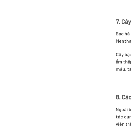
7. Câ
Bạc hà 
Mentha 
Cây bạc
ẩm thấp
máu, tă
8. Các
Ngoài b
tác dụn
viên tr