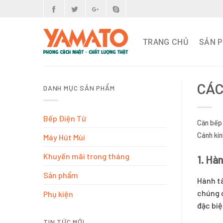
Skip
to
content
TRANG CHỦ
SẢN 
CÁC
DANH MỤC SẢN PHẨM
Bếp Điện Từ
Căn bếp 
Cánh kín
Máy Hút Mùi
Khuyến mãi trong tháng
1. Hàn
Sản phẩm
Hành tâ
chúng c
Phụ kiện
đặc biệ
TIN TỨC MỚI