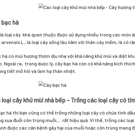
y bạc hà
là loại cây khá quen thuộc được sử dụng nhiều trong các món ăn
arvensis L., là loại cây sống lâu năm với thân cây mềm, lá có ră
 hà có mùi hương thơm dịu nhẹ với khả năng khử mùi và diệt khuẩn
. Ngoài ra, trong dược lý, cây bạc hà còn có khả năng kích thíc
ng tiết mồ hôi và làm hạ thân nhiệt.
 loại cây khử mùi nhà bếp – Trồng các loại cây có ti
ạc hà thì bạn cũng có thể trồng những loại cây có chứa tinh dầ
g xua đuổi côn trùng muỗi,… rất hiệu quả. Vì thế, trồng các loạ
ánh được các căn bệnh gây hại của muỗi hoặc côn trùng mang đ