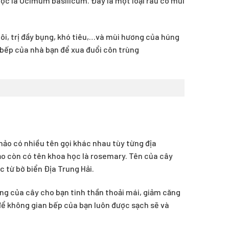
học là Ocimum basilicum. Đây là một loại rau có mùi
hôi, trị đầy bụng, khó tiêu,…và mùi hương của húng
 bếp của nhà bạn để xua đuổi côn trùng
hảo có nhiều tên gọi khác nhau tùy từng địa
o còn có tên khoa học là rosemary. Tên của cây
c từ bờ biển Địa Trung Hải.
ng của cây cho bạn tinh thần thoải mái, giảm căng
ể không gian bếp của bạn luôn được sạch sẽ và