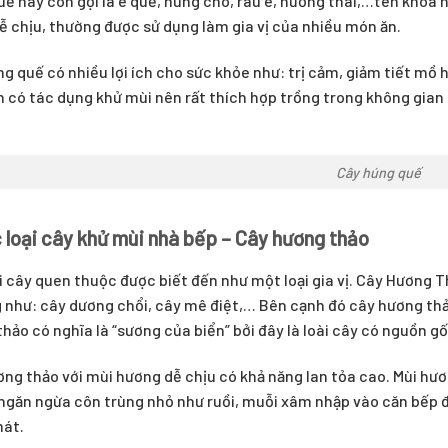
ế hay còn gọi là é quế, húng chó, rau é, hương thái,…tên khoa 
 chịu, thường được sử dụng làm gia vị của nhiều món ăn.
g quế có nhiều lợi ích cho sức khỏe như: trị cảm, giảm tiết mồ 
 có tác dụng khử mùi nên rất thích hợp trồng trong không gian
Cây húng quế
c loại cây khử mùi nhà bếp – Cây hương thảo
i cây quen thuộc được biết đến như một loại gia vị. Cây Hương T
như: cây dương chổi, cây mê điệt,… Bên cạnh đó cây hương thả
hảo có nghĩa là “sương của biển” bởi đây là loài cây có nguồn gố
ng thảo với mùi hương dễ chịu có khả năng lan tỏa cao. Mùi hươ
ngăn ngừa côn trùng nhỏ như ruồi, muỗi xâm nhập vào căn bếp đ
át.