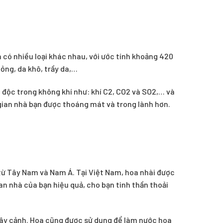
 có nhiều loại khác nhau, với ước tính khoảng 420
bỏng, da khô, trầy da,…
độc trong không khí như: khí C2, CO2 và SO2,… và
 gian nhà bạn được thoáng mát và trong lành hơn.
 từ Tây Nam và Nam Á. Tại Việt Nam, hoa nhài được
an nhà của bạn hiệu quả, cho bạn tinh thần thoải
cây cảnh. Hoa cũng được sử dụng để làm nước hoa